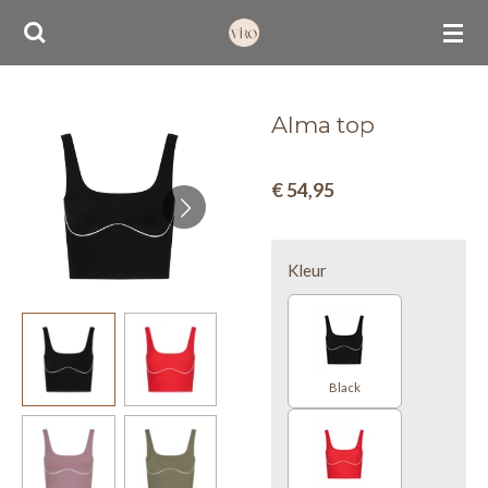
Ga
direct
naar
de
Alma top
hoofdinhoud
€ 54,95
Kleur
Black