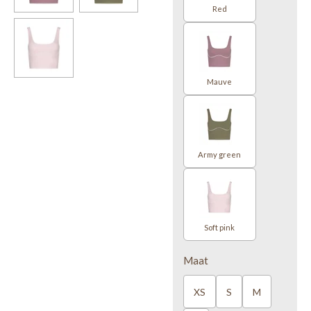
Red
Mauve
Army green
Soft pink
Maat
XS
S
M