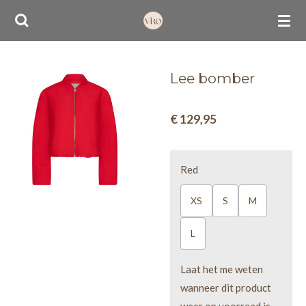
Ga
direct
naar
de
Lee bomber
hoofdinhoud
€ 129,95
Red
XS
S
M
L
Laat het me weten
wanneer dit product
weer op voorraad is.